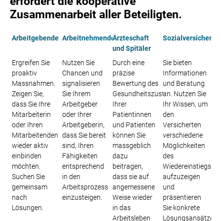
erfordert die kooperative
Zusammenarbeit aller Beteiligten.
Arbeitgebende
Arbeitnehmende
Ärzteschaft
Sozialversicheru
und Spitäler
Ergreifen Sie
Nutzen Sie
Durch eine
Sie bieten
proaktiv
Chancen und
präzise
Informationen
Massnahmen.
signalisieren
Bewertung des
und Beratung
Zeigen Sie,
Sie Ihrem
Gesundheitszustandes
an. Nutzen Sie
dass Sie Ihre
Arbeitgeber
Ihrer
Ihr Wissen, um
Mitarbeiterin
oder Ihrer
Patientinnen
den
oder Ihren
Arbeitgeberin,
und Patienten
Versicherten
Mitarbeitenden
dass Sie bereit
können Sie
verschiedene
wieder aktiv
sind, Ihren
massgeblich
Möglichkeiten
einbinden
Fähigkeiten
dazu
des
möchten.
entsprechend
beitragen,
Wiedereinstiegs
Suchen Sie
in den
dass sie auf
aufzuzeigen
gemeinsam
Arbeitsprozess
angemessene
und
nach
einzusteigen.
Weise wieder
präsentieren
Lösungen.
in das
Sie konkrete
Arbeitsleben
Lösungsansätze.